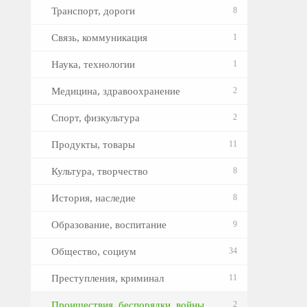
Транспорт, дороги
8
Связь, коммуникация
1
Наука, технологии
1
Медицина, здравоохранение
2
Спорт, физкультура
2
Продукты, товары
11
Культура, творчество
8
История, наследие
8
Образование, воспитание
9
Общество, социум
34
Преступления, криминал
11
Проишествия, беспорядки, войны
2