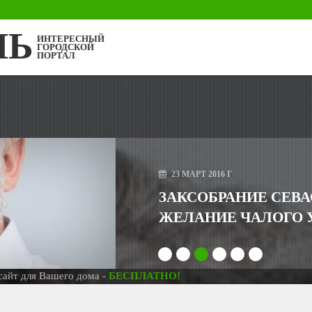
ЛЬ
ИНТЕРЕСНЫЙ
ГОРОДСКОЙ
ПОРТАЛ
18
МА
МЫ В
МИТИ
1
2
3
4
5
6
ля Вашего дома -
БЕСПЛАТНО!