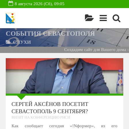
8 августа 2026 (Сб), 09:05
СОБЫТИЯ СЕВАСТОПОЛЯ
СЛУХИ
Создадим сайт для Вашего дома -
Б
СЕРГЕЙ АКСЁНОВ ПОСЕТИТ
СЕВАСТОПОЛЬ 9 СЕНТЯБРЯ?
ВИЗИТ НА КОНФЕРЕНЦИЮ РИСИ
Как сообщает сегодня «!Nформер», из его