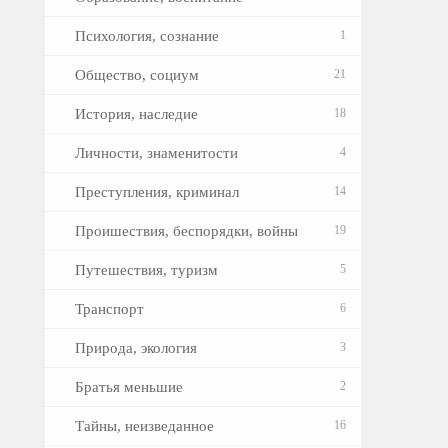
Психология, сознание
1
Общество, социум
21
История, наследие
18
Личности, знаменитости
4
Преступления, криминал
14
Проишествия, беспорядки, войны
19
Путешествия, туризм
5
Транспорт
6
Природа, экология
3
Братья меньшие
2
Тайны, неизведанное
16