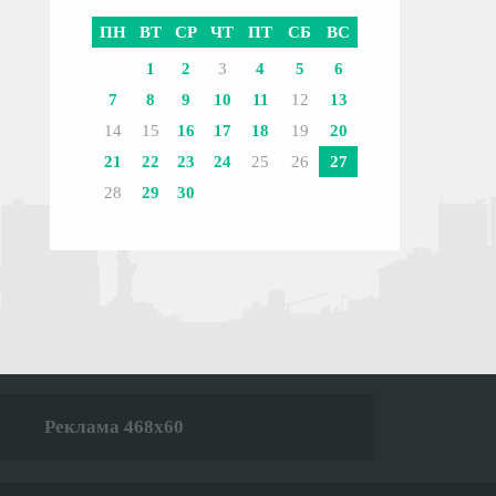
ПН
ВТ
СР
ЧТ
ПТ
СБ
ВС
1
2
3
4
5
6
7
8
9
10
11
12
13
14
15
16
17
18
19
20
21
22
23
24
25
26
27
28
29
30
Реклама 468x60