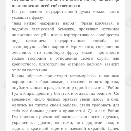
исчезновения всей собственности.
Из уст членов государственной думы можно часто
услышать фразу:
“нам нужно накормить народ”. Фраза ключевая, и
подобно лакмусовой бумажке, проявляет истинное
положение вещей - члены корпоративного сообщества
под названием государственная служба, не
ассоциируют себя с народом. Кроме того, совершенно
очевидно, что подобную фразу может произнести
только господин в отношении своего слуги, или
крепостного, благополучие которого целиком зависит
от воли господина.
Каким образом происходят метаморфозы с нашими
народными избранниками, позволяет понять притча,
опубликованная в разделе юмор одной из газет: "Робин
Гуд отбирал деньги у богатых и отдавал их бедным. Со
временем, число лесных братьев увеличилось, и они,
жалуясь на тяготы своей работы, стали требовать для
себя все больше денег и привилегий. Да и сам Робин
Гуд привык к роскошной жизни, начал носить одежды,
украшенные драгоценностями, пить дорогие вина, и
ездить в красивой карете с наемной охраной. Денег,