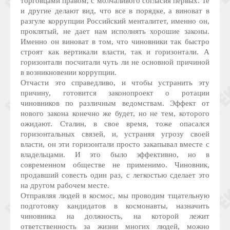
торговцами правом, с молчаливого согласия первых. Те
и другие делают вид, что все в порядке, а виноват в
разгуле коррупции Российский менталитет, именно он,
проклятый, не дает нам исполнять хорошие законы.
Именно он виноват в том, что чиновники так быстро
строят как вертикали власти, так и горизонтали. А
горизонтали посчитали чуть ли не основной причиной
в возникновении коррупции.
Отчасти это справедливо, и чтобы устранить эту
причину, готовится законопроект о ротации
чиновников по различным ведомствам. Эффект от
нового закона конечно же будет, но не тем, которого
ожидают. Сталин, в свое время, тоже опасался
горизонтальных связей, и, устраняя угрозу своей
власти, он эти горизонтали просто закапывал вместе с
владельцами. И это было эффективно, но в
современном обществе не применимо. Чиновник,
продавший совесть один раз, с легкостью сделает это
на другом рабочем месте.
Отправляя людей в космос, мы проводим тщательную
подготовку кандидатов в космонавты, назначить
чиновника на должность, на которой лежит
ответственность за жизни многих людей, можно