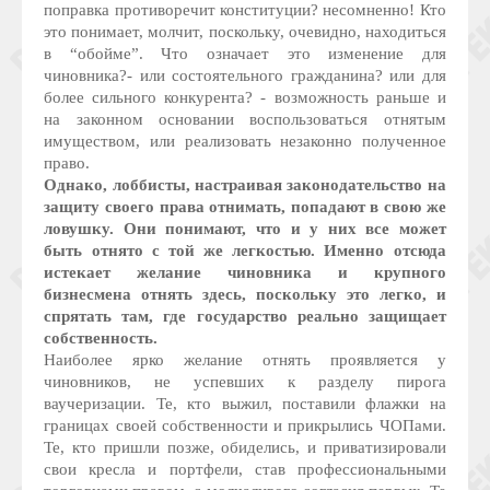
поправка противоречит конституции? несомненно! Кто
это понимает, молчит, поскольку, очевидно, находиться
в “обойме”. Что означает это изменение для
чиновника?- или состоятельного гражданина? или для
более сильного конкурента? - возможность раньше и
на законном основании воспользоваться отнятым
имуществом, или реализовать незаконно полученное
право.
Однако, лоббисты, настраивая законодательство на
защиту своего права отнимать, попадают в свою же
ловушку. Они понимают, что и у них все может
быть отнято с той же легкостью. Именно отсюда
истекает желание чиновника и крупного
бизнесмена отнять здесь, поскольку это легко, и
спрятать там, где государство реально защищает
собственность.
Наиболее ярко желание отнять проявляется у
чиновников, не успевших к разделу пирога
ваучеризации. Те, кто выжил, поставили флажки на
границах своей собственности и прикрылись ЧОПами.
Те, кто пришли позже, обиделись, и приватизировали
свои кресла и портфели, став профессиональными