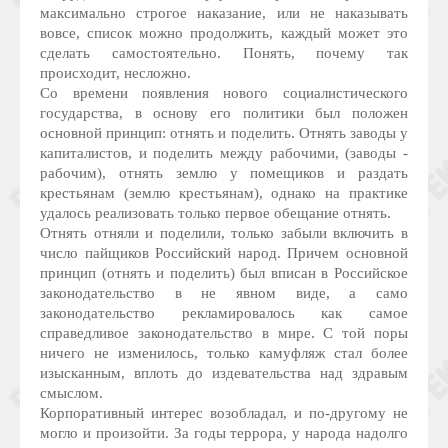
максимально строгое наказание, или не наказывать
вовсе, список можно продолжить, каждый может это
сделать самостоятельно. Понять, почему так
происходит, несложно.
Со времени появления нового социалистического
государства, в основу его политики был положен
основной принцип: отнять и поделить. Отнять заводы у
капиталистов, и поделить между рабочими, (заводы -
рабочим), отнять землю у помещиков и раздать
крестьянам (землю крестьянам), однако на практике
удалось реализовать только первое обещание отнять.
Отнять отняли и поделили, только забыли включить в
число пайщиков Российский народ. Причем основной
принцип (отнять и поделить) был вписан в Российское
законодательство в не явном виде, а само
законодательство рекламировалось как самое
справедливое законодательство в мире. С той поры
ничего не изменилось, только камуфляж стал более
изысканным, вплоть до издевательства над здравым
смыслом.
Корпоративный интерес возобладал, и по-другому не
могло и произойти. За годы террора, у народа надолго