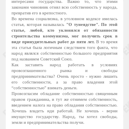
интересами государства. Важно то, что этими
законами чиновник отнял всю собственность у народа,
превратив его в крепостного.
Во времена социализма, в уголовном кодексе имелась
статья, которая называлась
"О тунеядстве". По этой
статье, любой, кто уклонялся от обязанности
строительства коммунизма, мог получить срок в
виде принудительных работ до пяти лет.
В то время
эта статья была логичным следствием того факта, что
народ являлся собственностью большого предприятия
под названием Советский Союз.
Как заставить народ работать в условиях
провозглашенного рынка и свободы
предпринимательства? Очень просто - нужно лишить
его собственности, а за право владения этой
“собственностью” взимать деньги.
Провозгласим обладание собственностью священным
правом гражданина, и тут же отнимем собственность,
введением налога на право обладания собственностью.
Хочешь владеть иди работай. Не хочешь - верни
имущество государству. Народ, ты хотел свободы,
земли и предпринимательства получи.