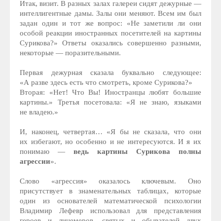
Итак, визит. В разных залах галереи сидят дежурные —
интеллигентные дамы. Залы они меняют. Всем им был
задан один и тот же вопрос: «Не заметили ли они
особой реакции иностранных посетителей на картины
Сурикова?» Ответы оказались совершенно разными,
некоторые — поразительными.
Первая дежурная сказала буквально следующее:
«А разве здесь есть что смотреть, кроме Сурикова?»
Вторая: «Нет! Что Вы! Иностранцы любят большие
картины.» Третья посетовала: «Я не знаю, языками
не владею.»
И, наконец, четвертая… «Я бы не сказала, что они
их избегают, но особенно и не интересуются. И я их
понимаю —
ведь картины Сурикова полны
агрессии
».
Слово «агрессия» оказалось ключевым. Оно
присутствует в знаменательных таблицах, которые
один из основателей математической психологии
Владимир Лефевр использовал для представления
героев и лицемеров, святых и обывателей двух