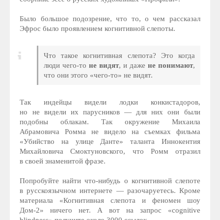
Было большое подозрение, что то, о чем рассказал
Эфрос было проявлением когнитивной слепоты.
Что такое когнитивная слепота? Это когда
люди чего-то
не видят
, и даже
не понимают
,
что они этого «чего-то» не видят.
Так индейцы видели лодки конкистадоров,
но не видели их парусников — для них они были
подобны облакам. Так окружение Михаила
Абрамовича Ромма не видело на съемках фильма
«Убийство на улице Данте» таланта Иннокентия
Михайловича Смоктуновского, что Ромм отразил
в своей знаменитой фразе.
Попробуйте найти что-нибудь о когнитивной слепоте
в русскоязычном интернете — разочаруетесь. Кроме
материала «Когнитивная слепота и феномен шоу
Дом-2» ничего нет. А вот на запрос «cognitive