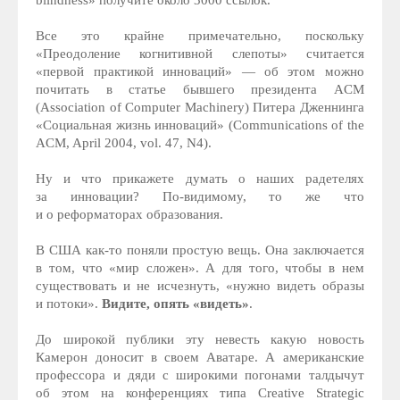
blindness» получите около 3000 ссылок.
Все это крайне примечательно, поскольку
«Преодоление когнитивной слепоты» считается
«первой практикой инноваций» — об этом можно
почитать в статье бывшего президента ACM
(Association of Computer Machinery) Питера Дженнинга
«Социальная жизнь инноваций» (Communications of the
ACM, April 2004, vol. 47, N4).
Ну и что прикажете думать о наших радетелях
за инновации? По-видимому, то же что
и о реформаторах образования.
В США как-то поняли простую вещь. Она заключается
в том, что «мир сложен». А для того, чтобы в нем
существовать и не исчезнуть, «нужно видеть образы
и потоки».
Видите, опять «видеть»
.
До широкой публики эту невесть какую новость
Камерон доносит в своем Аватаре. А американские
профессора и дяди с широкими погонами талдычут
об этом на конференциях типа Creative Strategic