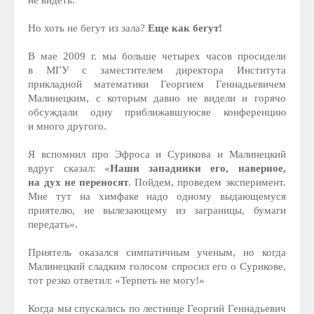
не видеть.
Но хоть не бегут из зала?
Еще как бегут!
В мае 2009 г. мы больше четырех часов просидели
в МГУ с заместителем директора Института
прикладной математики Георгием Геннадьевичем
Малинецким, с которым давно не видели и горячо
обсуждали одну приближавшуюсяе конференцию
и много другого.
Я вспомнил про Эфроса и Сурикова и Малинецкий
вдруг сказал: «
Наши западники его, наверное,
на дух не переносят
. Пойдем, проведем эксперимент.
Мне тут на химфаке надо одному выдающемуся
приятелю, не вылезающему из заграницы, бумаги
передать».
Приятель оказался симпатичным ученым, но когда
Малинецкий сладким голосом спросил его о Сурикове,
тот резко ответил: «Терпеть не могу!»
Когда мы спускались по лестнице Георгий Геннадьевич