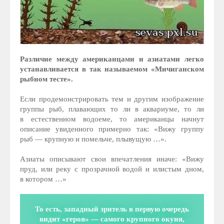
Различие между американцами и азиатами легко
устанавливается в так называемом «Мичиганском
рыбном тесте».
Если продемонстрировать тем и другим изображение
группы рыб, плавающих то ли в аквариуме, то ли
в естественном водоеме, то американцы начнут
описание увиденного примерно так: «Вижу группу
рыб — крупную и помельче, плывущую …».
Азиаты описывают свои впечатления иначе: «Вижу
пруд, или реку с прозрачной водой и илистым дном,
в котором …»
То есть, западный зритель в первую очередь
видит «героя» — самого крупного окуня,