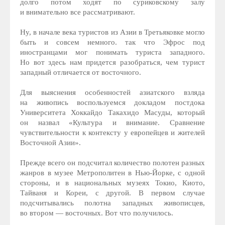
долго потом ходят по суриковскому залу
и внимательно все рассматривают.
Ну, в начале века туристов из Азии в Третьяковке могло
быть и совсем немного. так что Эфрос под
иностранцами мог понимать туриста западного.
Но вот здесь нам придется разобраться, чем турист
западный отличается от восточного.
Для выяснения особенностей азиатского взляда
на живопись воспользуемся докладом постдока
Университета Хоккайдо Такахидо Масуды, который
он назвал «Культура и внимание. Сравнение
чувствительности к контексту у европейцев и жителей
Восточной Азии».
Прежде всего он подсчитал количество полотен разных
жанров в музее Метрополитен в Нью-Йорке, с одной
стороны, и в национальных музеях Токио, Киото,
Тайваня и Кореи, с другой. В первом случае
подсчитывались полотна западных живописцев,
во втором — восточных. Вот что получилось.