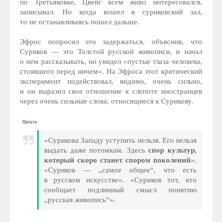
по Третьяковке, Цвейг всем живо интересовался,
записывал. Но когда вошел в суриковский зал,
то не останавливаясь пошел дальше.
Эфрос попросил его задержаться, объяснив, что
Суриков — это Толстой русской живописи, и начал
о нем рассказывать, но увидел «пустые глаза человека,
стоявшего перед ничем». На Эфроса этот критический
эксперимент подействовал, видимо, очень сильно,
и он выразил свое отношение к слепоте иностранцев
через очень сильные слова, относящиеся к Сурикову.
Цитата
«Сурикова Западу уступить нельзя. Его нельзя
выдать даже потомкам. Здесь
спор культур,
который скоро станет спором поколений
».
«Суриков — „самое общее“, что есть
в русском искусстве». «Суриков тот, кто
сообщает подлинный смысл понятию
„русская живопись“».