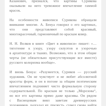
Казанович, признался, что картины Сурикова
оказывали на него тревожное впечатление гаммой
красок.
На особенности живописи Сурикова обращали
внимание многие. А. Бенуа говорил о его картинах,
что они представляют собой красивый,
многокрасочный, гармоничный по краскам ковер.
Н. Н. Волков в книге «Цвет в живописи» пишет: «…
тяготение к узору, узору силуэтов и узорочью
в архитектуре и тканях. Возможно, что в этом общие
черты (не обязательно присутствующие все вместе)
русского колоризма вообще».
И вновь Бенуа: «Разумеется, Суриков — русский
художник. Он не чувствует и не любит абсолютной
красоты форм, и он в погоне за общим поэтическим
впечатлением подчиняет чисто формальную сторону
содержательной. По краскам не только „Морозова“,
но все его картины прямо даже красивы. Он рядом
с Васнецовым внял заветам древнерусских
художников, разгадал их прелесть, сумел снова найти