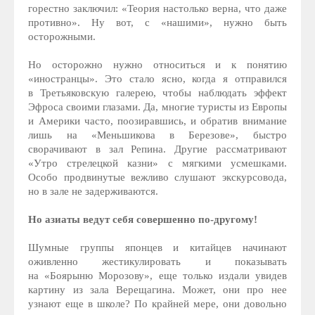
горестно заключил: «Теория настолько верна, что даже
противно». Ну вот, с «нашими», нужно быть
осторожными.
Но осторожно нужно относиться и к понятию
«иностранцы». Это стало ясно, когда я отправился
в Третьяковскую галерею, чтобы наблюдать эффект
Эфроса своими глазами. Да, многие туристы из Европы
и Америки часто, поозиравшись, и обратив внимание
лишь на «Меньшикова в Березове», быстро
сворачивают в зал Репина. Другие рассматривают
«Утро стрелецкой казни» с мягкими усмешками.
Особо продвинутые вежливо слушают экскурсовода,
но в зале не задерживаются.
Но азиаты ведут себя совершенно по-другому!
Шумные группы японцев и китайцев начинают
оживленно жестикулировать и показывать
на «Боярыню Морозову», еще только издали увидев
картину из зала Верещагина. Может, они про нее
узнают еще в школе? По крайней мере, они довольно