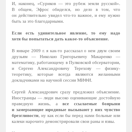
И, наконец, «Суриков — это рубеж земли русской».
В общем, Эфрос обиделся, но дело в том, что
он действительно увидел что-то важное, и ему нужно
быть за это благодарными.
Если есть удивительное явление, то ему надо
хотя бы попытаться дать какое-то объяснение.
В январе 2009 г. я как-то рассказал о нем двум своим
друзьям — Николаю Григорьевичу Макаренко —
математику, работающему в Пулковской обсерватории,
и Сергею Александровичу Терехову — физику-
теоретику, которые всегда являются желанными
докладчиками на научной сессии МИФИ.
Сергей Александрович сразу предложил объяснение.
Иностранцы — люди высоко оценивающие достойную
праведную жизнь, а
все ссылаемые боярыни
и замерзающие юродивые вызывают у них чувство
брезгливости
, ну как если бы перед нами больные или
калеки нарочито демонстрировали свои раны и язвы.