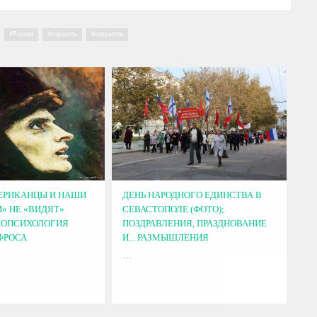
,
Россия
,
гордость
,
открытия
ЕРИКАНЦЫ И НАШИ
ДЕНЬ НАРОДНОГО ЕДИНСТВА В
» НЕ «ВИДЯТ»
СЕВАСТОПОЛЕ (ФОТО);
НОПСИХОЛОГИЯ
ПОЗДРАВЛЕНИЯ, ПРАЗДНОВАНИЕ
ФРОСА
И... РАЗМЫШЛЕНИЯ
…