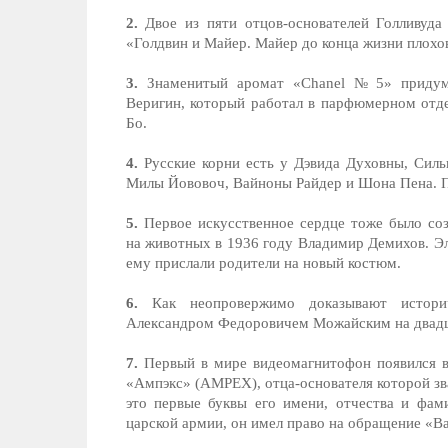
2.
Двое из пяти отцов-основателей Голливуд
«Голдвин и Майер. Майер до конца жизни плохов
3.
Знаменитый аромат «Chanel № 5» придума
Веригин, который работал в парфюмерном отд
Бо.
4.
Русские корни есть у Дэвида Духовны, Силь
Милы Йововоч, Вайноны Райдер и Шона Пена. П
5.
Первое искусственное сердце тоже было соз
на животных в 1936 году Владимир Демихов. Эл
ему прислали родители на новый костюм.
6.
Как неопровержимо доказывают истори
Александром Федоровичем Можайским на двадца
7.
Первый в мире видеомагнитофон появился в 
«Ампэкс» (AMPEX), отца-основателя которой 
это первые буквы его имени, отчества и фам
царской армии, он имел право на обращение «Ва