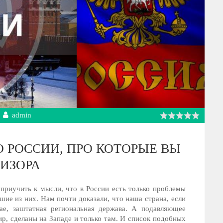
admin
О РОССИИ, ПРО КОТОРЫЕ ВЫ
ВИЗОРА
 приучить к мысли, что в России есть только проблемы
шие из них. Нам почти доказали, что наша страна, если
ае, заштатная региональная держава. А подавляющее
р, сделаны на Западе и только там. И список подобных