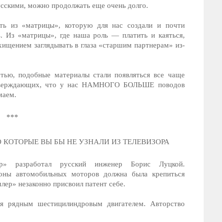
усскими, можно продолжать еще очень долго.
ть из «матрицы», которую для нас создали и почти
ь. Из «матрицы», где наша роль — платить и каяться,
схищением заглядывать в глаза «старшим партнерам» из-
стью, подобные материалы стали появляться все чаще
одтверждающих, что у нас НАМНОГО БОЛЬШЕ поводов
маем.
***
О КОТОРЫЕ ВЫ БЫ НЕ УЗНАЛИ ИЗ ТЕЛЕВИЗОРА
ер» разработал русский инженер Борис Луцкой.
роны автомобильных моторов должна была крепиться
лер» незаконно присвоил патент себе.
ся рядным шестицилиндровым двигателем. Авторство