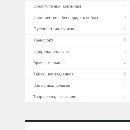
Преступления, криминал
14
Проишествия, беспорядки, войны
19
Путешествия, туризм
5
Транспорт
6
Природа, экология
3
Братья меньшие
2
Тайны, неизведанное
16
Эзотерика, религия
2
Творчество, развлечение
17