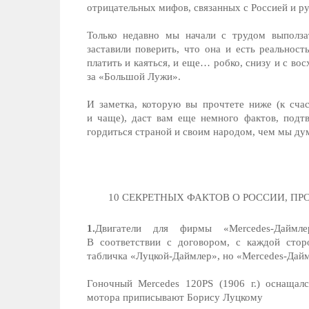
отрицательных мифов, связанных с Россией и р
Только недавно мы начали с трудом выполза
заставили поверить, что она и есть реальност
платить и каяться, и еще… робко, снизу и с во
за «Большой Лужи».
И заметка, которую вы прочтете ниже (к сча
и чаще), даст вам еще немного фактов, п
гордиться страной и своим народом, чем мы ду
10 СЕКРЕТНЫХ ФАКТОВ О РОССИИ, ПР
1.
Двигатели для фирмы «Mercedes-Даймл
В соответствии с договором, с каждой сто
табличка «Луцкой-Даймлер», но «Mercedes-Дайм
Гоночный Mercedes 120PS (1906 г.) оснащал
мотора приписывают Борису Луцкому