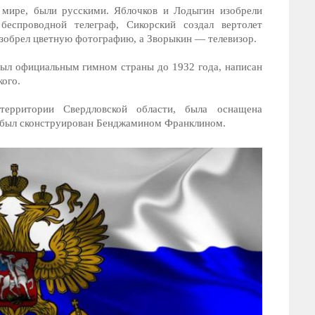
мире, были русскими. Яблочков и Лодыгин изобрели
еспроводной телеграф, Сикорский создал вертолет
зобрел цветную фотографию, а Зворыкин — телевизор.
был официальным гимном страны до 1932 года, написан
ого.
ерритории Свердловской области, была оснащена
он был сконструирован Бенджамином Франклином.