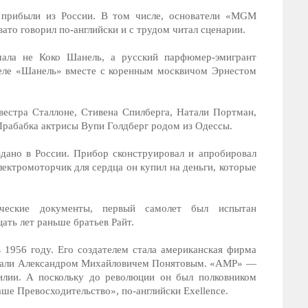
а прибыли из России. В том числе, основатели «MGM
ато говорил по-английски и с трудом читал сценарии.
ла не Коко Шанель, а русский парфюмер-эмигрант
еле «Шанель» вместе с коренным москвичом Эрнестом
вестра Сталлоне, Стивена Спилберга, Натали Портман,
рабабка актрисы Вупи Голдберг родом из Одессы.
дано в России. Прибор сконструировал и апробировал
ектромоторчик для сердца он купил на деньги, которые
ческие документы, первый самолет был испытан
ть лет раньше братьев Райт.
1956 году. Его создателем стала американская фирма
звали Александром Михайловичем Понятовым. «АМР» —
илии. А поскольку до революции он был полковником
ше Превосходительство», по-английски Exellence.