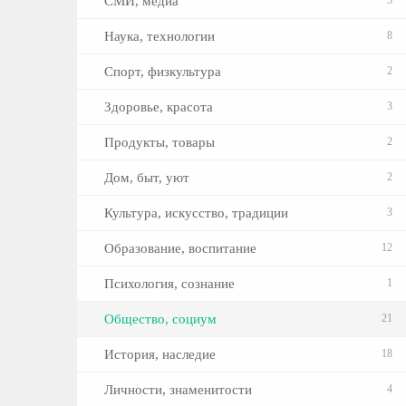
СМИ, медиа
Наука, технологии
8
Спорт, физкультура
2
Здоровье, красота
3
Продукты, товары
2
Дом, быт, уют
2
Культура, искусство, традиции
3
Образование, воспитание
12
Психология, сознание
1
Общество, социум
21
История, наследие
18
Личности, знаменитости
4