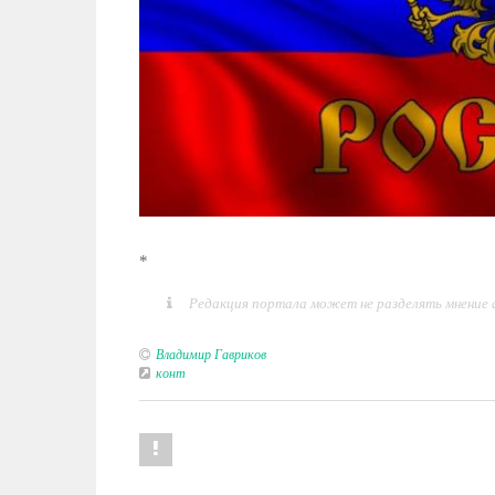
*
Редакция портала может не разделять мнение
Владимир Гавриков
конт