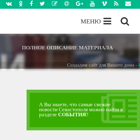
МЕНЮ
ПОЛНОЕ ОПИСАНИЕ МАТЕРИАЛА
Создадим сайт для Вашего дома -
БЕСПЛА
А Вы знаете, что самые свежие
новости Севастополя можно найти в
разделе
СОБЫТИЯ
?