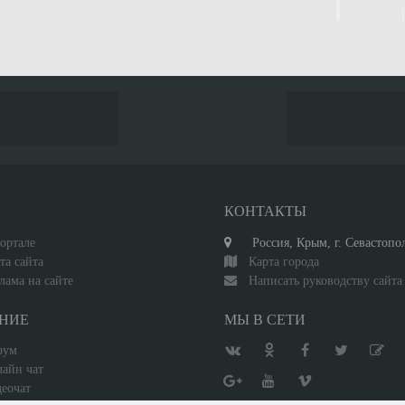
С
КОНТАКТЫ
ортале
Россия, Крым, г. Севастопо
та сайта
Карта города
лама на сайте
Написать руководству сайта
НИЕ
МЫ В СЕТИ
рум
айн чат
еочат