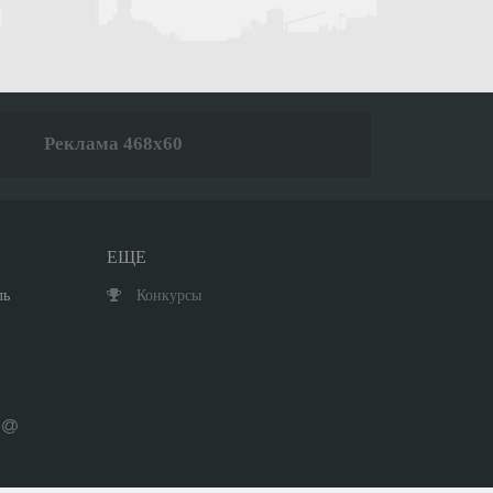
Реклама 468x60
ЕЩЕ
ль
Конкурсы
Мини-чат