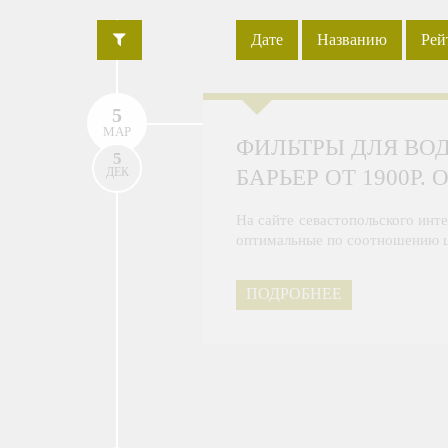
·
·
Дате
Названию
Рей
5
МАР
ФИЛЬТРЫ ДЛЯ ВОД
5
БАРЬЕР ОТ 1900Р.
ДЕК
На сайте севастопольского инте
оптимальные по соотношению ц
ПОДРОБНЕЕ