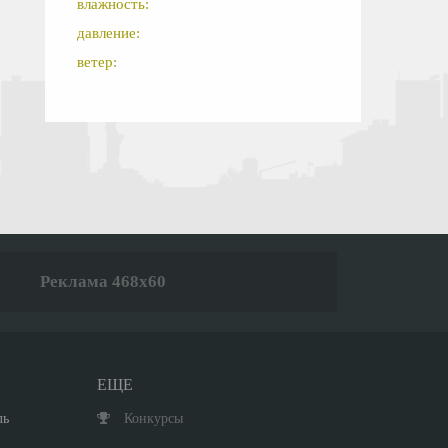
влажность:
давление:
ветер:
Реклама 468x60
ЕЩЕ
ль
Конкурсы