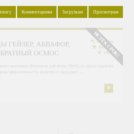
·
·
·
тингу
Комментариям
Загрузкам
Просмотрам
ИСТЕК СРОК!
Продам
Ы ГЕЙЗЕР, АКВАФОР,
Новый
 ОБРАТНЫЙ ОСМОС
1990
рнет-магазина фильтров для воды filtr92.ru представлены
ена/эффективность модели от ведущих …