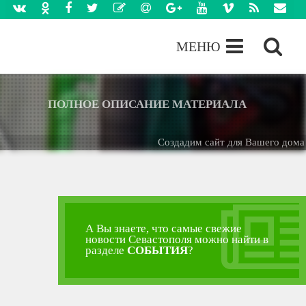
МЕНЮ
ПОЛНОЕ ОПИСАНИЕ МАТЕРИАЛА
Создадим сайт для Вашего дома -
БЕ
А Вы знаете, что самые свежие
новости Севастополя можно найти в
разделе
СОБЫТИЯ
?