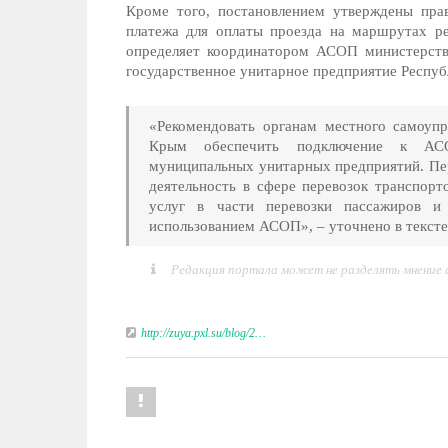
Кроме того, постановлением утверждены прав
платежа для оплаты проезда на маршрутах р
определяет координатором АСОП министерст
государственное унитарное предприятие Респу
«Рекомендовать органам местного самоупр
Крым обеспечить подключение к АСО
муниципальных унитарных предприятий. Пе
деятельность в сфере перевозок транспорт
услуг в части перевозки пассажиров и
использованием АСОП», – уточнено в тексте
Редакция портала может не разделять мнение
http://zuya.pxl.su/blog/2…