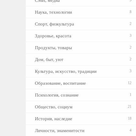
СМИ, медиа
Наука, технологии
8
Спорт, физкультура
2
Здоровье, красота
3
Продукты, товары
2
Дом, быт, уют
2
Культура, искусство, традиции
3
Образование, воспитание
12
Психология, сознание
1
Общество, социум
21
История, наследие
18
Личности, знаменитости
4