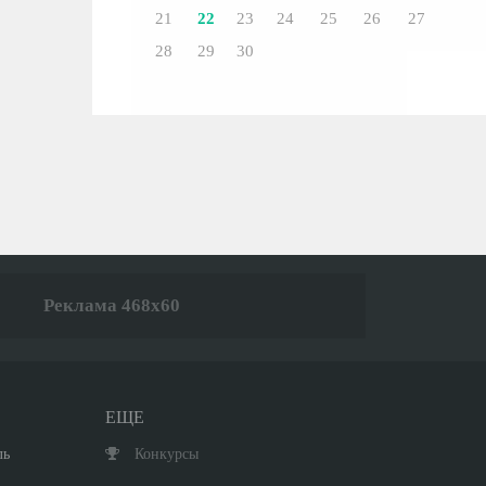
21
22
23
24
25
26
27
28
29
30
Реклама 468x60
ЕЩЕ
ль
Конкурсы