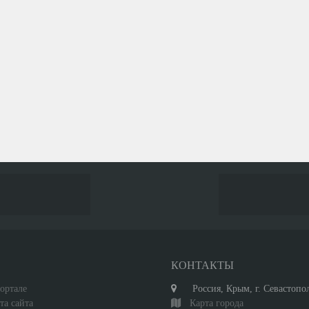
С
КОНТАКТЫ
ортале
Россия, Крым, г. Севастопо
та сайта
Карта города