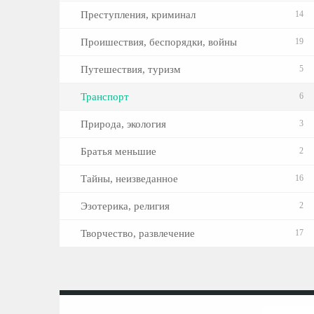
Преступления, криминал
14
Проишествия, беспорядки, войны
19
Путешествия, туризм
5
Транспорт
6
Природа, экология
3
Братья меньшие
2
Тайны, неизведанное
16
Эзотерика, религия
2
Творчество, развлечение
17