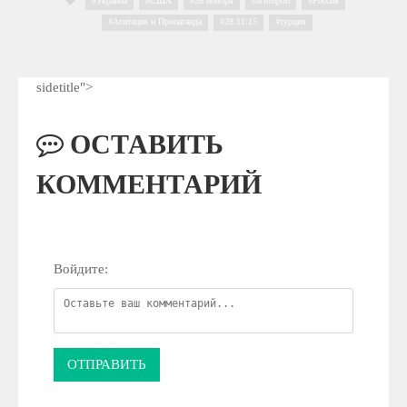
Украина
,
США
,
28 ноября
,
агитпроп
,
Россия
,
Агитация и Пропаганда
,
28.11.15
,
турция
sidetitle">
ОСТАВИТЬ
КОММЕНТАРИЙ
Войдите:
ОТПРАВИТЬ